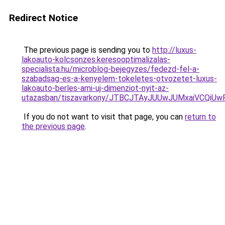
Redirect Notice
The previous page is sending you to
http://luxus-
lakoauto-kolcsonzes.keresooptimalizalas-
specialista.hu/microblog-bejegyzes/fedezd-fel-a-
szabadsag-es-a-kenyelem-tokeletes-otvozetet-luxus-
lakoauto-berles-ami-uj-dimenziot-nyit-az-
utazasban/tiszavarkony/JTBCJTAyJUUwJUMxaiVC
If you do not want to visit that page, you can
return to
the previous page
.